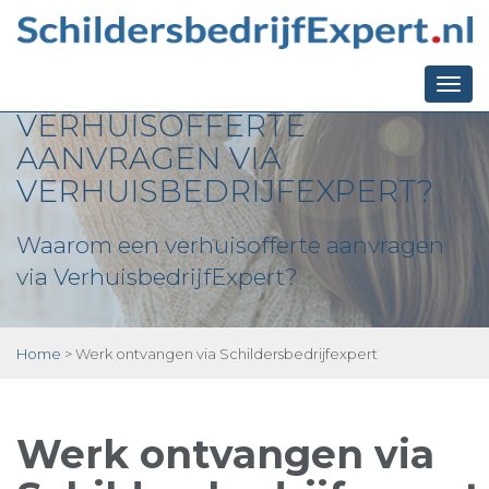
WAAROM EEN
Togg
VERHUISOFFERTE
navi
AANVRAGEN VIA
VERHUISBEDRIJFEXPERT?
Waarom een verhuisofferte aanvragen
via VerhuisbedrijfExpert?
Home
>
Werk ontvangen via Schildersbedrijfexpert
Werk ontvangen via