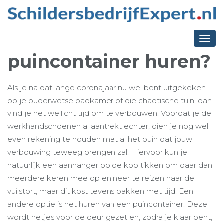
Ga terug naar het overzicht
Wat zijn de voordelen
van een
Togg
navi
puincontainer huren?
Als je na dat lange coronajaar nu wel bent uitgekeken
op je ouderwetse badkamer of die chaotische tuin, dan
vind je het wellicht tijd om te verbouwen. Voordat je de
werkhandschoenen al aantrekt echter, dien je nog wel
even rekening te houden met al het puin dat jouw
verbouwing teweeg brengen zal. Hiervoor kun je
natuurlijk een aanhanger op de kop tikken om daar dan
meerdere keren mee op en neer te reizen naar de
vuilstort, maar dit kost tevens bakken met tijd. Een
andere optie is het huren van een puincontainer. Deze
wordt netjes voor de deur gezet en, zodra je klaar bent,