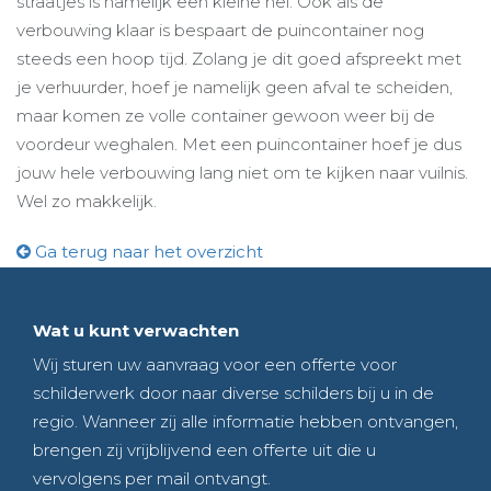
straatjes is namelijk een kleine hel. Ook als de
verbouwing klaar is bespaart de puincontainer nog
steeds een hoop tijd. Zolang je dit goed afspreekt met
je verhuurder, hoef je namelijk geen afval te scheiden,
maar komen ze volle container gewoon weer bij de
voordeur weghalen. Met een puincontainer hoef je dus
jouw hele verbouwing lang niet om te kijken naar vuilnis.
Wel zo makkelijk.
Ga terug naar het overzicht
Wat u kunt verwachten
Wij sturen uw aanvraag voor een offerte voor
schilderwerk door naar diverse schilders bij u in de
regio. Wanneer zij alle informatie hebben ontvangen,
brengen zij vrijblijvend een offerte uit die u
vervolgens per mail ontvangt.