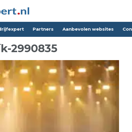
rijfexpert
Partners
Aanbevolen websites
Con
ík-2990835