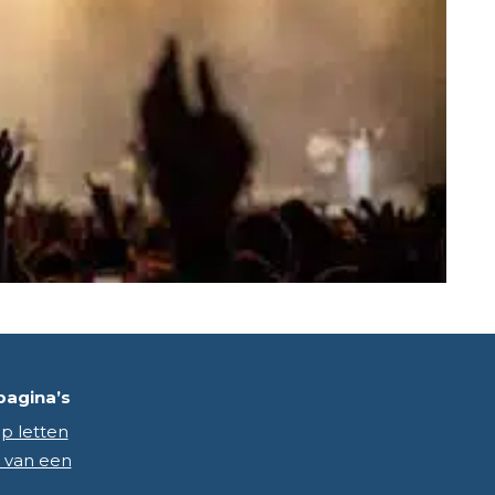
pagina’s
p letten
 van een