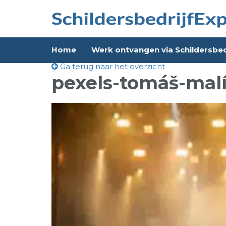
Home
Werk ontvangen via Schildersbed
Ga terug naar het overzicht
pexels-tomáš-mal