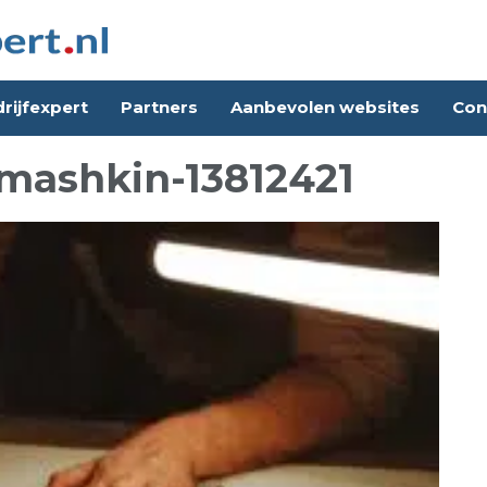
rijfexpert
Partners
Aanbevolen websites
Con
mashkin-13812421