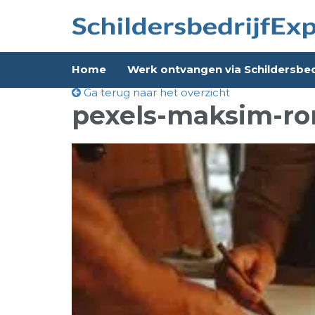
Home
Werk ontvangen via Schildersbed
Ga terug naar het overzicht
pexels-maksim-ro