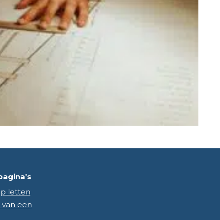
pagina’s
p letten
 van een