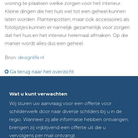
woning te plaatsen welke zorgen voor het interieur.
Kleine dingen die het huis wel tot een geheel kunnen
laten worden. Plantenpotten, maar ook accessoires als
fotolijstjes kunnen er namelijk gezamenlijk voor zorgen
dat het huis en het interieur helemaal afmaken. Op die
manier wordt alles dus een geheel.
Bron:
designlife.nl
Ga terug naar het overzicht
Wat u kunt verwachten
Wij sturen uw aanvraag voor een offerte voor
schilderwerk door naar diverse schilders bij u in de
regio. Wanneer zij alle informatie hebben ontvangen,
brengen zij vrijblijvend een offerte uit die u
vervolgens per mail ontvangt.