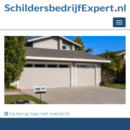
Ga terug naar het overzicht
pexels-kindel-media-
7578847
Togg
navi
Ga terug naar het overzicht