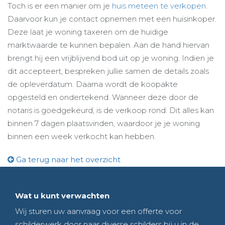
Toch is er een manier om je
huis meteen te verkopen
.
Daarvoor kun je contact opnemen met een huisinkoper.
Deze laat je woning taxeren om de huidige
marktwaarde te kunnen bepalen. Aan de hand hiervan
brengt hij een vrijblijvend bod uit op je woning. Indien je
dit accepteert, bespreken jullie samen de details zoals
de opleverdatum. Daarna wordt de koopakte
opgesteld en ondertekend. Wanneer deze door de
notaris is goedgekeurd, is de verkoop rond. Dit alles kan
binnen 7 dagen plaatsvinden, waardoor je je woning
binnen een week verkocht kan hebben.
Ga terug naar het overzicht
Wat u kunt verwachten
Wij sturen uw aanvraag voor een offerte voor
schilderwerk door naar diverse schilders bij u in de