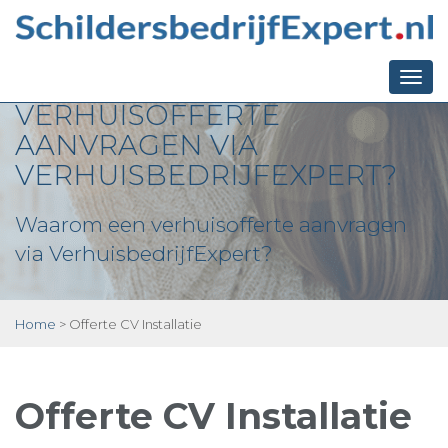
WAAROM EEN
Togg
VERHUISOFFERTE
navi
AANVRAGEN VIA
VERHUISBEDRIJFEXPERT?
Waarom een verhuisofferte aanvragen
via VerhuisbedrijfExpert?
Home
>
Offerte CV Installatie
Offerte CV Installatie