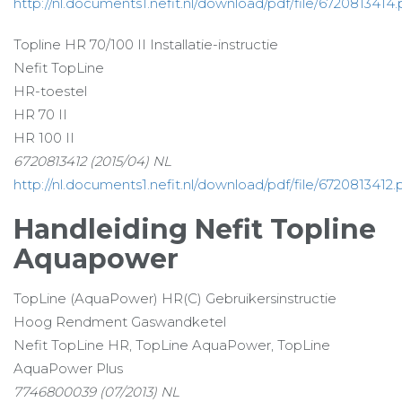
http://nl.documents1.nefit.nl/download/pdf/file/6720813414.
Topline HR 70/100 II Installatie-instructie
Nefit TopLine
HR-toestel
HR 70 II
HR 100 II
6720813412 (2015/04) NL
http://nl.documents1.nefit.nl/download/pdf/file/6720813412.
Handleiding Nefit Topline
Aquapower
TopLine (AquaPower) HR(C) Gebruikersinstructie
Hoog Rendment Gaswandketel
Nefit TopLine HR, TopLine AquaPower, TopLine
AquaPower Plus
7746800039 (07/2013) NL