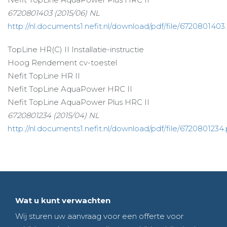
6720801403 (2015/06) NL
http://nl.documents1.nefit.nl/download/pdf/file/6720801403
TopLine HR(C) II Installatie-instructie
Hoog Rendement cv-toestel
Nefit TopLine HR II
Nefit TopLine AquaPower HRC II
Nefit TopLine AquaPower Plus HRC II
6720801234 (2015/04) NL
http://nl.documents1.nefit.nl/download/pdf/file/6720801234.
Wat u kunt verwachten
Wij sturen uw aanvraag voor een offerte voor