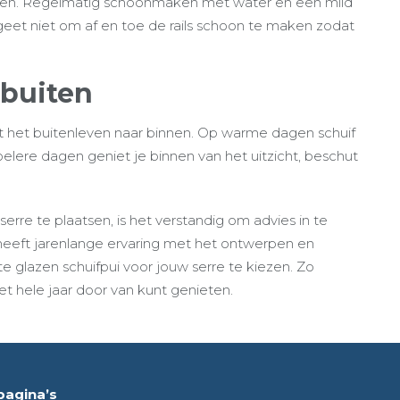
ouden. Regelmatig schoonmaken met water en een mild
et niet om af en toe de rails schoon te maken zodat
 buiten
cht het buitenleven naar binnen. Op warme dagen schuif
p koelere dagen geniet je binnen van het uitzicht, beschut
erre te plaatsen, is het verstandig om advies in te
eeft jarenlange ervaring met het ontwerpen en
 glazen schuifpui voor jouw serre te kiezen. Zo
het hele jaar door van kunt genieten.
pagina’s