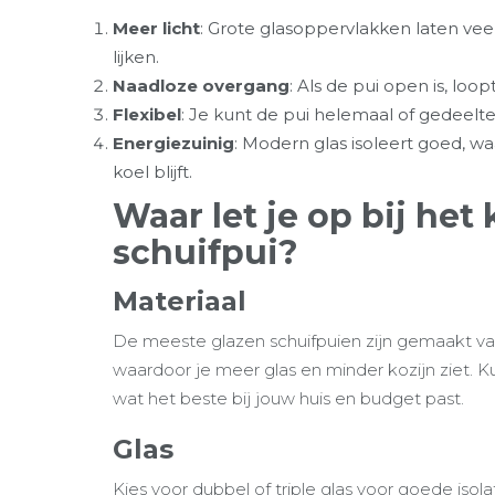
Meer licht
: Grote glasoppervlakken laten veel 
lijken.
Naadloze overgang
: Als de pui open is, loop
Flexibel
: Je kunt de pui helemaal of gedeelte
Energiezuinig
: Modern glas isoleert goed, w
koel blijft.
Waar let je op bij het
schuifpui?
Materiaal
De meeste glazen schuifpuien zijn gemaakt van 
waardoor je meer glas en minder kozijn ziet. K
wat het beste bij jouw huis en budget past.
Glas
Kies voor dubbel of triple glas voor goede isola