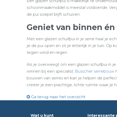
Een glazen schuifpui is makkelijk te onderh
schoonmaakmiddel is meestal voldoende. Verge
de pui soepel blijft schuiven.
Geniet van binnen én
Met een glazen schuifpui in je serre haal je e
je de pui open en zit je letterlijk in je tuin. O
tegen wind en regen.
Als je overweegt om een glazen schuifpui in je s
winnen bij een specialist.
Busscher serrebouw
h
bouwen van serres en kan je helpen de perfecte
creëer je een prachtige, lichte ruimte waar je 
Ga terug naar het overzicht
Wat u kunt
Interessante 