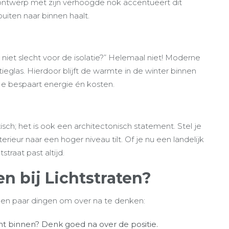
ontwerp met zijn verhoogde nok accentueert dit
buiten naar binnen haalt.
 niet slecht voor de isolatie?” Helemaal niet! Moderne
tieglas. Hierdoor blijft de warmte in de winter binnen
 Je bespaart energie én kosten.
tisch; het is ook een architectonisch statement. Stel je
erieur naar een hoger niveau tilt. Of je nu een landelijk
straat past altijd.
n bij Lichtstraten?
er een paar dingen om over na te denken:
ht binnen? Denk goed na over de positie.