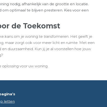
ng nodig, afhankelijk van de grootte en locatie.
ud om optimaal te blijven presteren. Kies voor een
oor de Toekomst
ke kans om je woning te transformeren. Het geeft je
ing, maar zorgt ook voor meer licht en ruimte. Met een
jl en duurzaamheid. Kun jij je al voorstellen hoe jouw
g?
te oplossing voor uw woning.
pagina’s
p letten