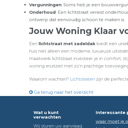
Vergunningen
: Soms heb je een bouwvergunni
Onderhoud
: Een lichtstraat vereist onderho
ontwerp dat eenvoudig schoon te maken is.
Jouw Woning Klaar v
Een
lichtstraat met zadeldak
biedt een unie
huis niet alleen een moderne, luxueuze uitstral
maatwerk lichtstraat investeer je in comfort, sti
woning eruitziet met zo’n prachtige toevoegin
Waarom wachten?
Lichtstraten
zijn de perfec
Ga terug naar het overzicht
Wat u kunt
Interessante 
verwachten
waar moet je o
Wij sturen uw aanvraag