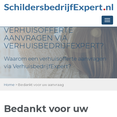
WAAROM EEN
Togg
VERHUISOFFERTE
navi
AANVRAGEN VIA
VERHUISBEDRIJFEXPERT?
Waarom een verhuisofferte aanvragen
via VerhuisbedrijfExpert?
Home
>
Bedankt voor uw aanvraag
Bedankt voor uw