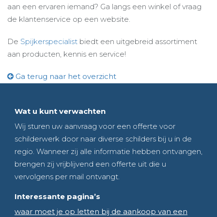
aan een ervaren iemand? Ga langs een winkel of vraag
de klantenservice op een website.
De
Spijkerspecialist
biedt een uitgebreid assortiment
aan producten, kennis en service!
Ga terug naar het overzicht
Wat u kunt verwachten
Wij sturen uw aanvraag voor een offerte voor
schilderwerk door naar diverse schilders bij u in de
regio. Wanneer zij alle informatie hebben ontvangen,
brengen zij vrijblijvend een offerte uit die u
vervolgens per mail ontvangt.
Interessante pagina’s
waar moet je op letten bij de aankoop van een