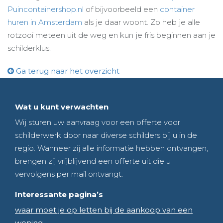
Puincontainershop.nl
of bijvoorbeeld een
container
huren in Amsterdam
als je daar woont. Zo heb je alle
rotzooi meteen uit de weg en kun je fris beginnen aan je
schilderklus.
Ga terug naar het overzicht
Wat u kunt verwachten
Wij sturen uw aanvraag voor een offerte voor
schilderwerk door naar diverse schilders bij u in de
regio. Wanneer zij alle informatie hebben ontvangen,
brengen zij vrijblijvend een offerte uit die u
vervolgens per mail ontvangt.
Interessante pagina’s
waar moet je op letten bij de aankoop van een
woning